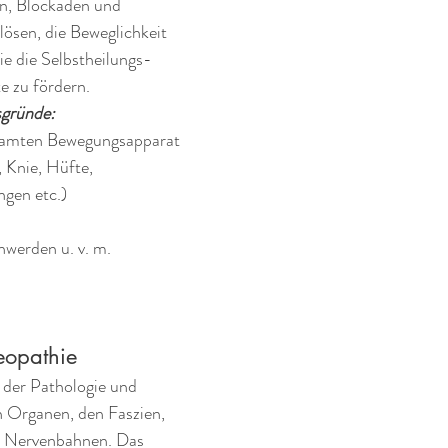
n, Blockaden und 
sen, die Beweglichkeit 
ie die Selbstheilungs- 
e zu fördern.
sgründe:
amten Bewegungsapparat 
 Knie, Hüfte, 
gen etc.)
hwerden u. v. m.
eopathie
t der Pathologie und 
n Organen, den Faszien, 
 Nervenbahnen. Das 