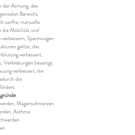
n der Atmung, des 
genitalen Bereichs 
h sanfte, manuelle 
 die Mobilität und 
u verbessern, Spannungen 
kturen gelöst, das 
blutung verbessert, 
, Verklebungen beseitigt, 
uung verbessert, die 
adurch die 
fördert.
sgründe
:
werden, Magenschmerzen
rden, Asthma
chwerden 
gen