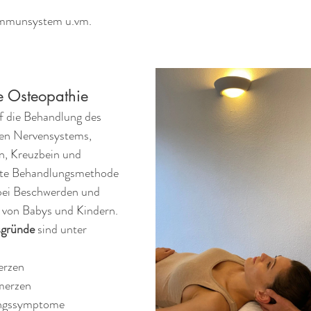
mmunsystem u.vm.
e Osteopathie
uf die Behandlung des 
en Nervensystems, 
n, Kreuzbein und 
nfte Behandlungsmethode 
 bei Beschwerden und 
 von Babys und Kindern.
sgründe
 sind unter 
erzen
merzen
ungssymptome