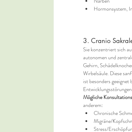
Narben
Hormonsystem, I
3. Cranio Sakral
Sie konzentriert sich a
autonomen und zentral
Gehirn, Schädelknoche
Wirbelsäule. Diese sa
ist besonders geeignet
Entwicklungsstörungen
Mögliche Konsultation
anderem:
Chronische Schm
Migräne/Kopfsch
Stress/Erschöpf