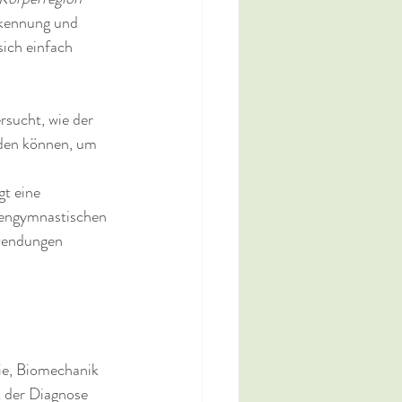
rkennung und 
ich einfach 
rsucht, wie der 
rden können, um 
t eine 
kengymnastischen 
wendungen 
ie, Biomechanik 
t der Diagnose 