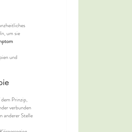
nzheitliches 
n, um sie 
mptom
pien und 
pie
f dem Prinzip, 
ander verbunden 
an anderer Stelle 
 Körperregion 