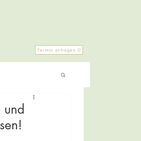
Termin anfragen
e und
ssen!