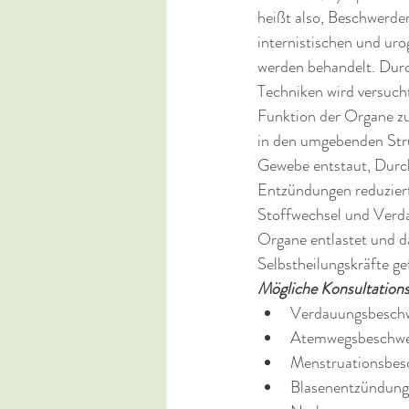
heißt also, Beschwerde
internistischen und uro
werden behandelt. Durc
Techniken wird versucht
Funktion der Organe z
in den umgebenden Stru
Gewebe entstaut, Durch
Entzündungen reduziert
Stoffwechsel und Verda
Organe entlastet und d
Selbstheilungskräfte ge
Mögliche Konsultation
Verdauungsbesch
Atemwegsbeschwe
Menstruationsbes
Blasenentzündun