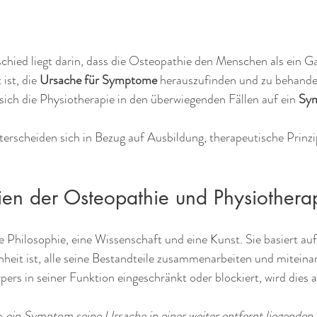
hied liegt darin, dass die Osteopathie den Menschen als ein Ga
ist, die 
Ursache für Symptome 
herauszufinden und zu behandel
sich die Physiotherapie in den überwiegenden Fällen auf ein 
Sy
erscheiden sich in Bezug auf Ausbildung, therapeutische Prinzi
ien der Osteopathie und Physiothera
ine Philosophie, eine Wissenschaft und eine Kunst. Sie basiert au
nheit ist, alle seine Bestandteile zusammenarbeiten und mitein
örpers in seiner Funktion eingeschränkt oder blockiert, wird dies 
n 
ein Symptom seine Ursache in einer weiter entfernt liegenden